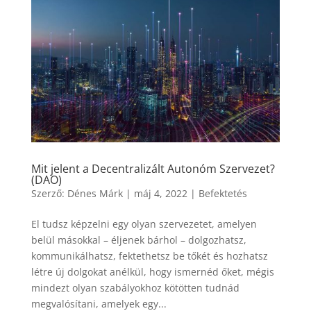
Mit jelent a Decentralizált Autonóm Szervezet?
(DAO)
Szerző:
Dénes Márk
|
máj 4, 2022
|
Befektetés
El tudsz képzelni egy olyan szervezetet, amelyen
belül másokkal – éljenek bárhol – dolgozhatsz,
kommunikálhatsz, fektethetsz be tőkét és hozhatsz
létre új dolgokat anélkül, hogy ismernéd őket, mégis
mindezt olyan szabályokhoz kötötten tudnád
megvalósítani, amelyek egy...