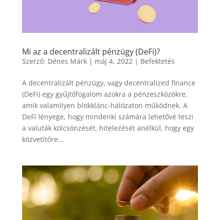
Mi az a decentralizált pénzügy (DeFi)?
Szerző:
Dénes Márk
|
máj 4, 2022
|
Befektetés
A decentralizált pénzügy, vagy decentralized finance
(DeFi) egy gyűjtőfogalom azokra a pénzeszközökre,
amik valamilyen blokklánc-hálózaton működnek. A
DeFi lényege, hogy mindenki számára lehetővé teszi
a valuták kölcsönzését, hitelezését anélkül, hogy egy
közvetítőre...