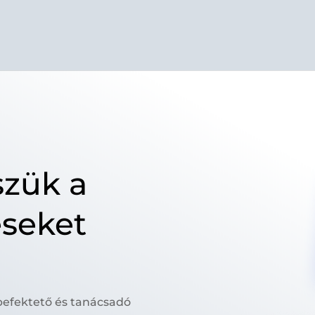
szük a
seket
 befektető és tanácsadó