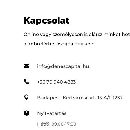
Kapcsolat
Online vagy személyesen is elérsz minket h
alábbi elérhetőségek egyikén:

info@denescapital.hu

+36 70 940 4883

Budapest, Kertvárosi krt. 15-A/1, 1237

Nyitvatartás
Hétfő: 09.00-17:00