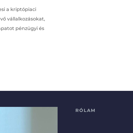
si a kriptópiaci
vő vállalkozásokat,
sapatot pénzügyi és
RÓLAM