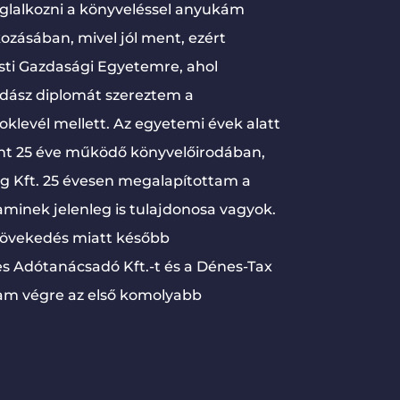
oglalkozni a könyveléssel anyukám
kozásában, mivel jól ment, ezért
ti Gazdasági Egyetemre, ahol
dász diplomát szereztem a
klevél mellett. Az egyetemi évek alatt
nt 25 éve működő könyvelőirodában,
ng Kft. 25 évesen megalapítottam a
minek jelenleg is tulajdonosa vagyok.
növekedés miatt később
 Adótanácsadó Kft.-t és a Dénes-Tax
tam végre az első komolyabb