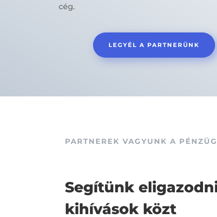
cég.
LEGYÉL A PARTNERÜNK
PARTNEREK VAGYUNK A PÉNZÜ
Segítünk eligazodn
kihívások közt