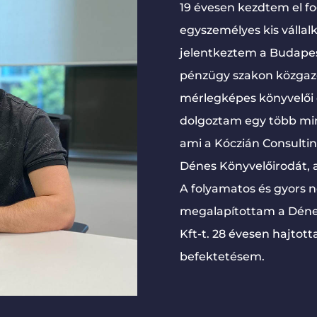
19 évesen kezdtem el f
egyszemélyes kis vállal
jelentkeztem a Budapes
pénzügy szakon közgaz
mérlegképes könyvelői o
dolgoztam egy több mi
ami a Kóczián Consulti
Dénes Könyvelőirodát, a
A folyamatos és gyors 
megalapítottam a Dénes
Kft-t. 28 évesen hajtot
befektetésem.